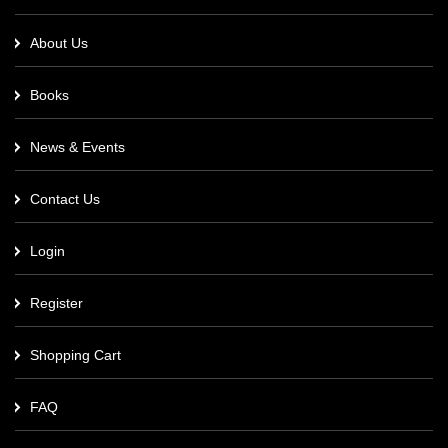
About Us
Books
News & Events
ഡോ. ഐ. വി. ബാബു വിടവാങ്ങി
January 17 , 2020
മാധ്യമപ്രവർത്തകനും പ്രാസംഗികനും എഴുത്തു...
Contact Us
Login
Register
Shopping Cart
കൃതി അന്താരാഷ്ട്ര പുസ്തകോത്സവം 2020
FAQ
February 06 , 2020
കൃതി അന്താരാഷ്ട്ര പുസ്തകോത്സവം 2020...