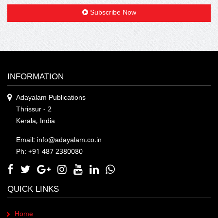
Subscribe Now
ഉത്തരം തേടുന്നവന്റെ അശാന്തി പുസ്തക
പ്രകാശനം
September 08 , 2019
അനുഭവമായും ഓർമ്മകളായും നിരീക്ഷണ...
INFORMATION
Adayalam Publications
Thrissur - 2
Kerala, India
Email: info@adayalam.co.in
Ph: +91 487 2380080
മാടമ്പ് സഹോദരന്മാരുടെ പുസ്തക പ്രകാശനം
December 25 , 2019
QUICK LINKS
ഇന്ന് കിരാലൂരിലെ മാടമ്പ് മന സവിശേഷമായൊരു...
Home