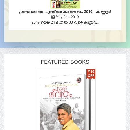
അടയാളത്തിന് രണ്ടാം പിറന്നാള്‍
November 01 , 2019
​2017 നവംബറിലെ ആദ്യപ്രഭാതത്തിലാണ്......
FEATURED BOOKS
₹
25
₹
10
OFF
OFF
അന്ന പുസ്തക പ്രകാശനം
May 27 , 2019
അടയാളം പബ്ലിക്കേഷൻസ് പ്രസിദ്ധീകരിച്ച......