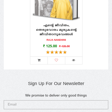
വഴിപോക്കാൾ‍ പുസ്തക പ്രകാശനം
June 16 , 2019
എന്റെ ജീവിതം,
ഉണർവിലേക്കു
അടയാളം പബ്ലിക്കേഷൻസ് പ്രസിദ്ധീകരിച്ച......
വെളിച്ചം
തെരുവോരം മുരുകന്റെ
പടവ
ജീവിതാനുഭവങ്ങൾ
ORNA DEVI
RAJA NANDHINI
OS
0
₹ 125.00
₹ 175.00
₹ 290.00
₹ 135.00
മൺസൂൺ പുസ്തകോത്സവം 2019 @ മാതൃഭൂമി
Sign Up For Our Newsletter
ബുക്‌സ് - തൃശൂർ
July 01 , 2019
മാതൃഭൂമി മൺസൂൺ പുസ്തകോത്സവം 2019...
We promise to deliver only good things