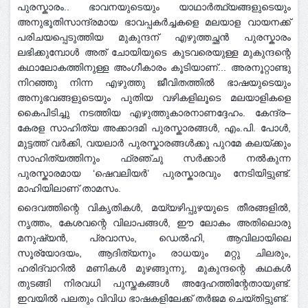
പുരസ്കാരം.. ഭാവനയുടെയും യാഥാർത്ഥ്യങ്ങളുടെയും
അനുഭൂതിസാന്ദ്രമായ ഭാവപ്പകർച്ചകളെ മലയാള വായനക്ക്
പരിചയപ്പെടുത്തിയ മുകുന്ദന് എഴുത്തച്ഛൻ പുരസ്കാരം
ലഭിക്കുമ്പോൾ അത് ചോയിയുടെ കുടവരെയുള്ള മുകുന്ദന്റെ
കഥാലോകത്തിനുള്ള അംഗീകാരം കൂടിയാണ്... അരനൂറ്റാണ്ടു
നിറഞ്ഞു നിന്ന എഴുത്തു ജീവിതത്തിൽ ഭാഷയുടെയും
അനുഭവങ്ങളുടെയും പുതിയ വഴികളിലൂടെ മലയാളികളെ
കൈപിടിച്ചു നടത്തിയ എഴു
ത്തുകാരനാണദ്ദേഹം. കേന്ദ്ര–
കേരള സാഹിത്യ അക്കാദമി പുരസ്കാരങ്ങൾ, എം.പി. പോൾ,
മുട്ടത്ത് വർക്കി, വയലാർ പുരസ്കാരങ്ങൾക്കു പുറമേ കലയ്ക്കും
സാഹിത്യത്തിനും ഫ്രഞ്ചു സർക്കാർ നൽകുന്ന
പുരസ്കാരമായ ‘ഷെവലിയർ’ പുരസ്കാരവും നേടിയിട്ടുണ്ട്.
മാഹിയിലാണ് താമസം.
ദൈവത്തിന്റെ വികൃതികൾ, മയ്യഴിപ്പുഴയുടെ തീരങ്ങളിൽ,
നൃത്തം, കേശവന്റെ വിലാപങ്ങൾ, ഈ ലോകം അതിലൊരു
മനുഷ്യൻ, പ്രവാസം, ഡെൽഹി, ആവിലായിലെ
സൂര്യോദയം, ആദിത്യനും രാധയും മറ്റു ചിലരും,
ഹരിദ്വാറില്‍ മണികള്‍ മുഴങ്ങുന്നു, മുകുന്ദന്റെ കഥകൾ
തുടങ്ങി നിരവധി പുസ്തകങ്ങൾ അദ്ദേഹത്തിന്റേതായുണ്ട്.
ഇവയിൽ പലതും വിവിധ ഭാഷകളിലേക്ക് തർജമ ചെയ്തിട്ടുണ്ട്.