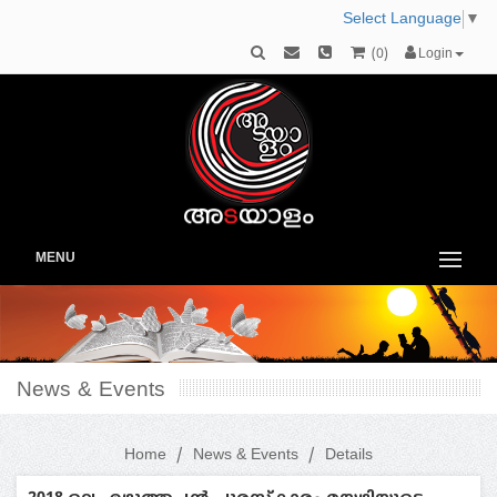
Select Language
▼
(
0
)
Login
MENU
News & Events
Home
News & Events
Details