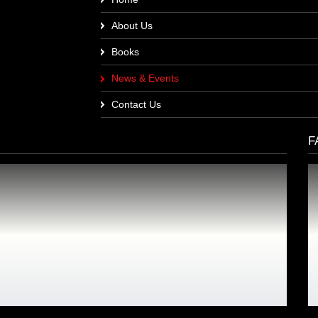
Home
About Us
Books
News & Events
Contact Us
F