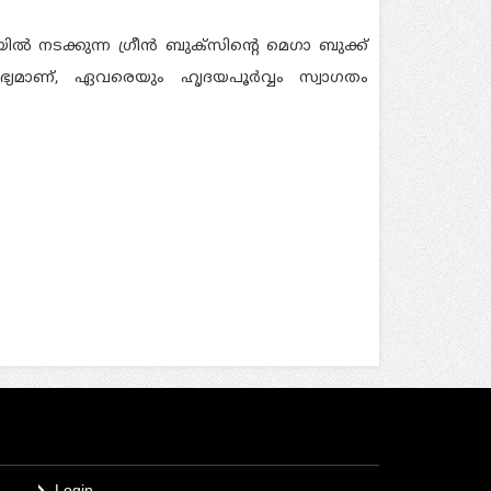
യിൽ നടക്കുന്ന ഗ്രീൻ ബുക്സിന്റെ മെഗാ ബുക്ക്
ലഭ്യമാണ്, ഏവരെയും ഹൃദയപൂർവ്വം സ്വാഗതം