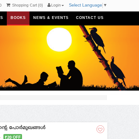
Select Language
▼
0
Shopping Cart
(
0
)
Login
US
BOOKS
NEWS & EVENTS
CONTACT US
െ പോര്‍മുഖങ്ങള്‍
0
₹20 OFF