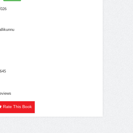
026
llikunnu
m
645
Reviews
Rate This Book