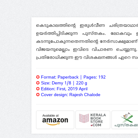
PHILOSOPHI (2)
HEALTH (2)
കെടുകാലത്തിന്റെ ഇരുള്‍വീണ ചരിത്രയാഥാര
POEMS (3)
ഉയര്‍ത്തിപ്പിടിക്കുന്ന പുസ്തകം. ലോകവ
SELF HELP (3)
കടന്നുപോകുന്നതെന്നതിന്റെ നേര്‍സാക്ഷ്യമാ
വിജയനുമെല്ലാം ഇവിടെ വിചാരണ ചെയ്യുന്ന
LIFE SKETCHES (1)
പ്രതിരോധിക്കുന്ന ഈ വിശകലനങ്ങള്‍ ഏറെ സ
ECOLOGY / ENVIORNMENT (1)
SCIENCE FICTION (1)
✪
Format:
Paperback
| P
ages:
192
✪
Size: Demy 1/8
| 220 g
ESSAYS (1)
✪
Edition:
First,
2019 April
✪
Cover design: Rajesh Chalode
Others (1)
HISTORY (1)
PUBLISHER: KERALA BHASHA
INSTITUTE (1)