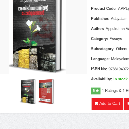
Product Code:
APPL/
Publisher:
Adayalam
Author:
Appukuttan Va
Category:
Essays
Subcategory:
Others
Language:
Malayala
ISBN No:
9788194072
Availability:
In stock
5
1 Ratings & 1 
Add to Cart